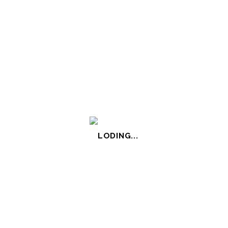
K邸
小規模多機能型居宅介
護 花笑み愛成
住宅・集合住宅
福祉施設
LODING...